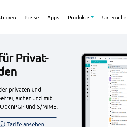
ktionen
Preise
Apps
Produkte
Unterneh
ür Privat-
den
eder privaten und
frei, sicher und mit
h OpenPGP und S/MIME.
Tarife ansehen