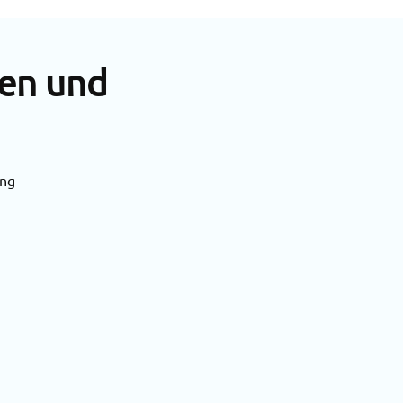
den und
ung