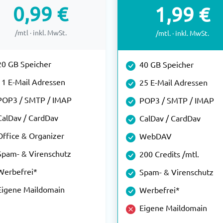
0,99 €
1,99 €
/mtl · inkl. MwSt.
/mtl. · inkl. MwSt.
20 GB Speicher
40 GB Speicher
11 E-Mail Adressen
25 E-Mail Adressen
POP3 / SMTP / IMAP
POP3 / SMTP / IMAP
CalDav / CardDav
CalDav / CardDav
Office & Organizer
WebDAV
Spam- & Virenschutz
200 Credits /mtl.
Werbefrei*
Spam- & Virenschutz
Eigene Maildomain
Werbefrei*
Eigene Maildomain