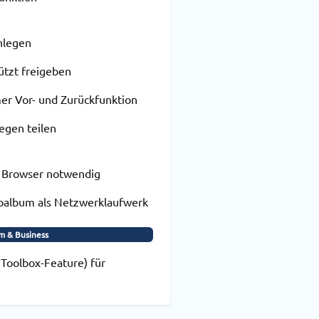
anlegen
tzt freigeben
er Vor- und Zurückfunktion
egen teilen
d Browser notwendig
album als Netzwerklaufwerk
m & Business
o Toolbox-Feature) für