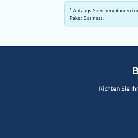
1
Anfangs-Speichervolumen für 
Paket Business.
B
Richten Sie I