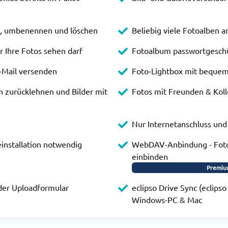
n, umbenennen und löschen
Beliebig viele Fotoalben 
r Ihre Fotos sehen darf
Fotoalbum passwortgeschü
-Mail versenden
Foto-Lightbox mit bequem
h zurücklehnen und Bilder mit
Fotos mit Freunden & Koll
Nur Internetanschluss un
einstallation notwendig
WebDAV-Anbindung - Foto
einbinden
Premiu
der Uploadformular
eclipso Drive Sync (eclips
Windows-PC & Mac