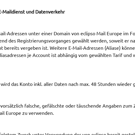
 E-Maildienst und Datenverkehr
Mail-Adressen unter einer Domain von eclipso Mail Europe im 
nd des Registrierungsvorganges gewählt werden, soweit er nac
t bereits vergeben ist. Weitere E-Mail-Adressen (Aliase) kön
iasadressen je Account ist abhängig vom gewählten Tarif und w
, wird das Konto inkl. aller Daten nach max. 48 Stunden wieder 
, vorsätzlich falsche, gefälschte oder täuschende Angaben zum
Mail Europe zu verwenden.
rfolgtem Zweck unter Verwendung der von eclipso bereit gestel