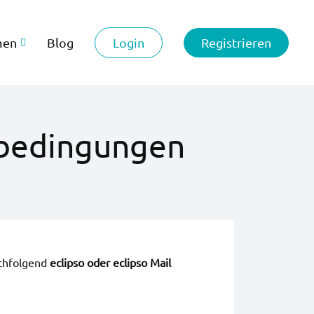
Login
Registrieren
men
Blog
sbedingungen
achfolgend
eclipso oder eclipso Mail