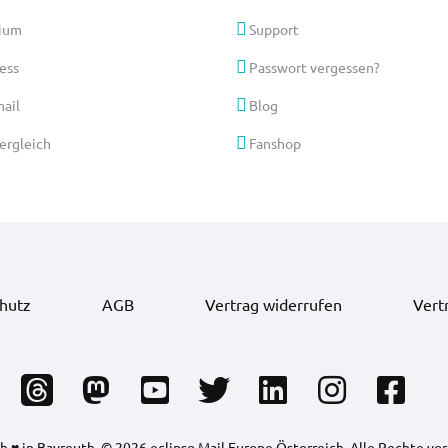
ium
Support
ess
Passwort vergessen?
ail
Blog
vergleich
Fanshop
hutz
AGB
Vertrag widerrufen
Vert
 ♥ in Bayreuth. © 2026 eclipso Mail Europe Österreich. Alle Rechte vo