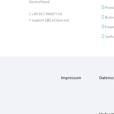
Deutschland
Prem
+49 921 99007110
Busin
support [@] eclipso.net
Freem
Tarif
Impressum
Datensc
Made with