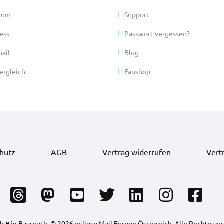
ium
Support
ess
Passwort vergessen?
ail
Blog
vergleich
Fanshop
hutz
AGB
Vertrag widerrufen
Vert
 ♥ in Bayreuth. © 2026 eclipso Mail Europe Österreich. Alle Rechte vo