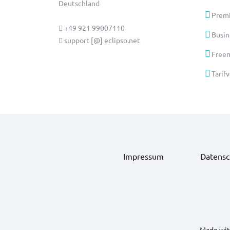
Deutschland
Prem
+49 921 99007110
Busin
support [@] eclipso.net
Freem
Tarif
Impressum
Datensc
Made with