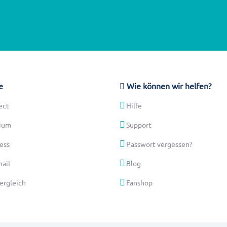
e
Wie können wir helfen?
ect
Hilfe
ium
Support
ess
Passwort vergessen?
ail
Blog
vergleich
Fanshop