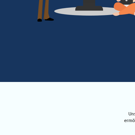
Uns
ermög