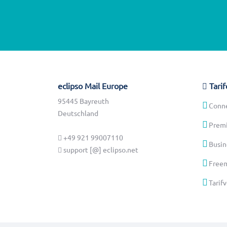
eclipso Mail Europe
Tarif
95445 Bayreuth
Conn
Deutschland
Prem
+49 921 99007110
Busin
support [@] eclipso.net
Freem
Tarif